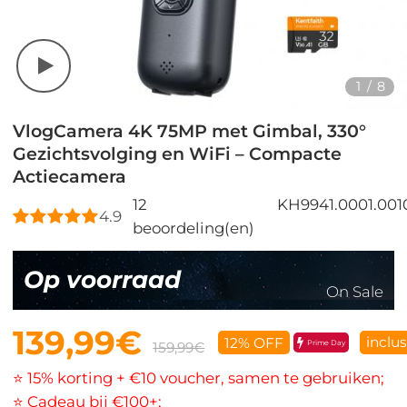
1
/
8
VlogCamera 4K 75MP met Gimbal, 330°
Gezichtsvolging en WiFi – Compacte
Actiecamera
12
KH9941.0001.001
4.9
beoordeling(en)
Op voorraad
On Sale
139,99€
inclu
12% OFF
Prime Day
159,99€
⭐ 15% korting + €10 voucher, samen te gebruiken;
⭐ Cadeau bij €100+;