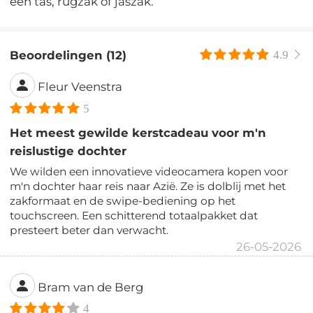
een tas, rugzak of jaszak.
Beoordelingen (12)
4.9
Fleur Veenstra
5
Het meest gewilde kerstcadeau voor m'n
reislustige dochter
We wilden een innovatieve videocamera kopen voor
m'n dochter haar reis naar Azië. Ze is dolblij met het
zakformaat en de swipe-bediening op het
touchscreen. Een schitterend totaalpakket dat
presteert beter dan verwacht.
26-05-2026
Bram van de Berg
4