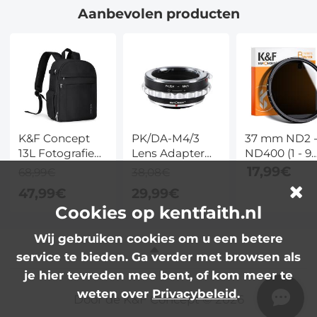
Aanbevolen producten
draagbare
voor Beginners
voor Beginne
pocket
& Reizen
& Reizen
vlogcamera
voor YouTube- &
TikTok-
contentmakers,
Kentfaith
K&F Concept
PK/DA-M4/3
37 mm ND2 
13L Fotografie
Lens Adapter
ND400 (1 - 9
Rugzak Nature
Handmatige
Stops) Variab
17,99€
68,99€
38,08€
Wander 12 –
Focus
ND Filter
47,99€
29,99€
Lichtgewicht,
Compatibele
Ultradun HD
Cookies op kentfaith.nl
Snelle Toegang
Pentax
Variabel ND
Voorvak,
K/M/A/FA/DA
Filter Neutral
Wij gebruiken cookies om u een betere
Statiefriem &
Lenzen voor
Dichtheid
service te bieden. Ga verder met browsen als
Tweevoudig
M43 MFT
Instelbaar Fil
Gebruik, Zwart
Camera
Nano B Serie
je hier tevreden mee bent, of kom meer te
Lichaam
weten over
Privacybeleid
.
Door de K&F Concept © 2026