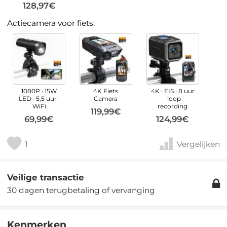
128,97€
Actiecamera voor fiets:
1080P · 15W
4K Fiets
4K · EIS · 8 uur
LED · 5,5 uur ·
Camera
· loop
WiFi
recording
119,99€
69,99€
124,99€
1
Vergelijken
Veilige transactie
30 dagen terugbetaling of vervanging
Kenmerken