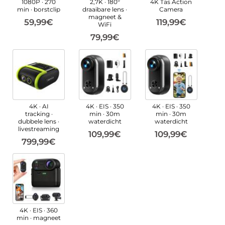
1080P · 270
2,7K · 180°
4K Tas Action
min · borstclip
draaibare lens ·
Camera
magneet &
59,99€
119,99€
WiFi
79,99€
4K · AI
4K · EIS · 350
4K · EIS · 350
tracking ·
min · 30m
min · 30m
dubbele lens ·
waterdicht
waterdicht
livestreaming
109,99€
109,99€
799,99€
4K · EIS · 360
min · magneet