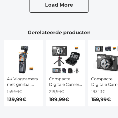
kinderen
Kentfaith
Kentfaith
Load More
Gerelateerde producten
4K Vlogcamera
Compacte
Compacte
met gimbal,
Digitale Camera
Digitale Cam
330° AI
5K 75MP – 3
5K 75MP – 3
149,99€
219,99€
193,13€
automatische
Lenzen & 12x
Lenzen & 12x
139,99€
189,99€
159,99€
gezichtsvolging,
Hybride Zoom,
Hybride Zoo
180° draaibare
WiFi, Statief &
Autofocus, Wi
lens, WiFi-
Cameratas –
32GB & 2 Acc
overdracht,
Vlogcamera
– Vlogcamer