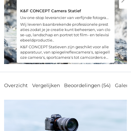
K&F CONCEPT Camera Statief
Uw one-stop leverancier van verfijnde fotografis
che oplossingen.
Wij leveren baanbrekende professionele prest
aties zodat je je creatie kunt beheersen, van clo
se-up, landschap en portret tot film- en televisi
ebeeldproductie..
K&F CONCEPT Statieven zijn geschikt voor alle
apparatuur, van spiegelreflexcamera's, spiegell
oze camera's, sportcamera's tot camcorders en
mobiele telefoons..
Overzicht
Vergelijken
Beoordelingen (54)
Galeri