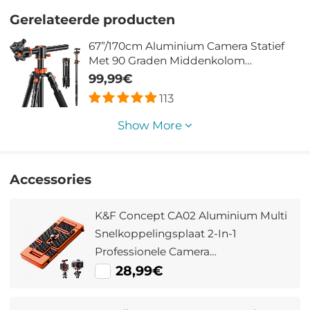
Gerelateerde producten
67”/170cm Aluminium Camera Statief
Met 90 Graden Middenkolom
Monopodfunctie 360° Balhoofd En 1/4''
99,99€
Reisstatief Met Schroefdraad Laad 22
113
lbs/10 kg T255A4+BH-28L (TM2515T1)
Show More
Accessories
K&F Concept CA02 Aluminium Multi
Snelkoppelingsplaat 2-In-1
Professionele Camera
Snelkoppelingsplaat Voor
28,99€
Statiefcamera Mobiele Telefoon
(Oranje)