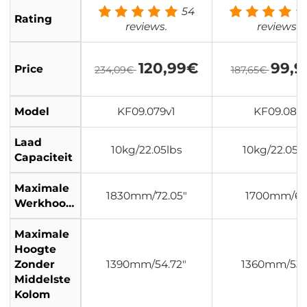
BH-28L (S211)
efdraad Laad 22 
54
Rating
0 kg T255A4+B
reviews.
reviews.
(TM2515T1)
120,99€
99,
Price
234,09€
187,65€
Model
KF09.079v1
KF09.085
Laad
10kg/22.05lbs
10kg/22.05l
Capaciteit
Maximale
1830mm/72.05"
1700mm/67
Werkhoogte
Maximale
Hoogte
Zonder
1390mm/54.72"
1360mm/53.
Middelste
Kolom