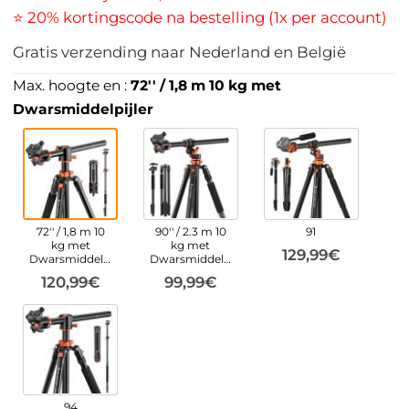
⭐ 20% kortingscode na bestelling (1x per account)
Gratis verzending naar Nederland en België
Max. hoogte en :
72'' / 1,8 m 10 kg met
Dwarsmiddelpijler
72'' / 1,8 m 10
90'' / 2.3 m 10
91
kg met
kg met
129,99€
Dwarsmiddelpijler
Dwarsmiddelpijle
120,99€
99,99€
94