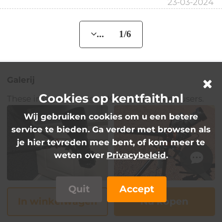
23-03-2024
... 1/6
Galerij
Cookies op kentfaith.nl
These images belong to K&F Concept end users.
Wij gebruiken cookies om u een betere
service te bieden. Ga verder met browsen als
je hier tevreden mee bent, of kom meer te
weten over
Privacybeleid
.
Quit
Accept
In winkelwagen
Nu kopen