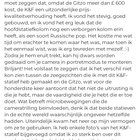
moet zeggen dat, omdat de Gitzo meer dan £ 600
kost, de K&F een uitzonderlijke prijs-
kwaliteitverhouding heeft. Ik vond het stevig, goed
gebouwd, en ik vond het erg leuk dat de
hoofdstatiefkolom nog een verborgen kolom erin
heeft, als een soort Russische pop. Het kostte me wat
tijd om erachter te komen waar het was, maar toen ik
het eenmaal wist, was ik erg tevreden met mezelf. :-)
Zodra je hem eruit trekt, kan hij dwars worden
gedraaid om je camera in portretmodus te monteren.
Briljant! Het volstaat te zeggen dat ik het verschil niet
kon zien tussen de zeegezichten die ik met dit K&F-
statief heb gemaakt en de Gitzo, wat voor de
honderdste keer aantoont dat het niet de uitrusting is
die je hebt, maar de vaardigheid die je hebt die er toe
doet. Wat betreft microbewegingen die de
cameratrilling beïnvloeden, denk ik dat beide statieven
in de echte wereld waarschijnlijk ongeveer hetzelfde
hadden. Uiteindelijk kwam het neer op mijn vermogen
om ze te gebruiken. Ik heb enkele foto's van het K&F-
statief bijgevoegd omdat ik zo sterk ben over dit