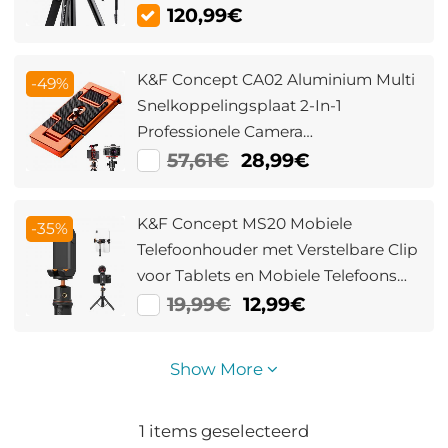
Monopod Macrofotografie
120,99€
Camerastatief T255A3+BH-28L (S211)
K&F Concept CA02 Aluminium Multi
-49%
Snelkoppelingsplaat 2-In-1
Professionele Camera
Snelkoppelingsplaat Voor
57,61€
28,99€
Statiefcamera Mobiele Telefoon
(Oranje)
K&F Concept MS20 Mobiele
-35%
Telefoonhouder met Verstelbare Clip
voor Tablets en Mobiele Telefoons
iPad Pro/iPad Air/iPad Mini, iPhone
19,99€
12,99€
15/14/13/12, etc
Show More
1
items geselecteerd