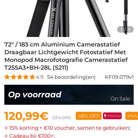
1
/
9
72" / 183 cm Aluminium Camerastatief
Draagbaar Lichtgewicht Fotostatief Met
Monopod Macrofotografie Camerastatief
T255A3+BH-28L (S211)
4.9
54
beoordeling(en)
KF09.079v1
Op voorraad
On Sale
120,99€
incl
48% OFF
Prime Day
234,09€
⭐ 15% korting + €10 voucher, samen te gebruiken;
⭐ Cadeau bij €100+;