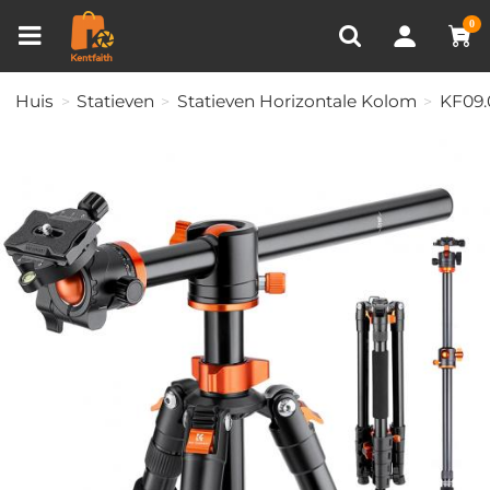
Productvergelijken (0)
RECENT BEKEKEN
0
Huis
Statieven
Statieven Horizontale Kolom
KF09.