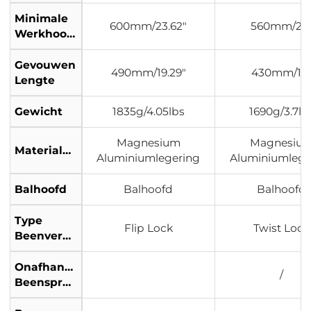
Minimale
600mm/23.62"
560mm/22
Werkhoogte
Gevouwen
490mm/19.29"
430mm/17
Lengte
Gewicht
1835g/4.05lbs
1690g/3.7lb
Magnesium
Magnesiu
Materialen
Aluminiumlegering
Aluminiumlege
Balhoofd
Balhoofd
Balhoofd
Type
Flip Lock
Twist Lock
Beenvergrendeling
Onafhankelijke
/
Beenspreiding