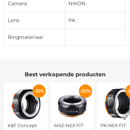
Camera
NIKON
Lens
PK
Ringmateriaal
Best verkopende producten
-31%
-23%
-
K&F Concept
M42-NEX FIT
PK-NEX FIT