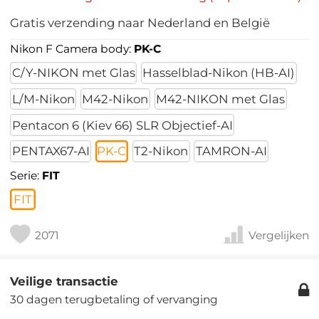
Gratis verzending naar Nederland en België
Nikon F Camera body:
PK-C
C/Y-NIKON met Glas
Hasselblad-Nikon (HB-AI)
L/M-Nikon
M42-Nikon
M42-NIKON met Glas
Pentacon 6 (Kiev 66) SLR Objectief-AI
PENTAX67-AI
PK-C
T2-Nikon
TAMRON-AI
Serie:
FIT
FIT
2071
Vergelijken
Veilige transactie
30 dagen terugbetaling of vervanging