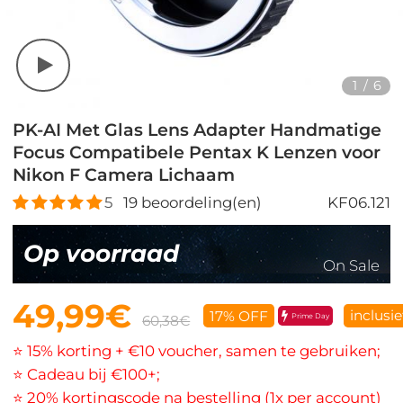
1
/
6
PK-AI Met Glas Lens Adapter Handmatige
Focus Compatibele Pentax K Lenzen voor
Nikon F Camera Lichaam
5
19
beoordeling(en)
KF06.121
Op voorraad
On Sale
49,99€
inclusi
17% OFF
Prime Day
60,38€
⭐ 15% korting + €10 voucher, samen te gebruiken;
⭐ Cadeau bij €100+;
⭐ 20% kortingscode na bestelling (1x per account)