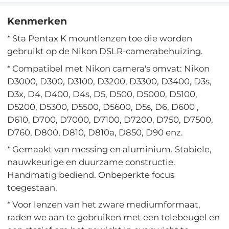
Kenmerken
* Sta Pentax K mountlenzen toe die worden
gebruikt op de Nikon DSLR-camerabehuizing.
* Compatibel met Nikon camera's omvat: Nikon
D3000, D300, D3100, D3200, D3300, D3400, D3s,
D3x, D4, D400, D4s, D5, D500, D5000, D5100,
D5200, D5300, D5500, D5600, D5s, D6, D600 ,
D610, D700, D7000, D7100, D7200, D750, D7500,
D760, D800, D810, D810a, D850, D90 enz.
* Gemaakt van messing en aluminium. Stabiele,
nauwkeurige en duurzame constructie.
Handmatig bediend. Onbeperkte focus
toegestaan.
* Voor lenzen van het zware mediumformaat,
raden we aan te gebruiken met een telebeugel en