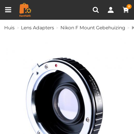
Productvergelijken (0)
RECENT BEKEKEN
0
Huis
Lens Adapters
Nikon F Mount Gebehuizing
K