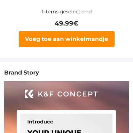
1
items geselecteerd
49.99
€
Voeg toe aan winkelmandje
Brand Story