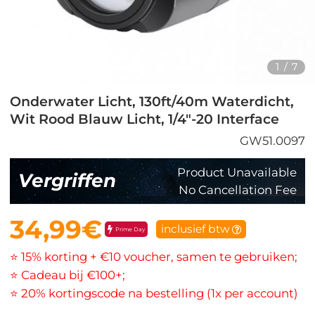
1
/
7
Onderwater Licht, 130ft/40m Waterdicht,
Wit Rood Blauw Licht, 1/4"-20 Interface
GW51.0097
Product Unavailable
Vergriffen
No Cancellation Fee
34,99€
inclusief btw
Prime Day
⭐ 15% korting + €10 voucher, samen te gebruiken;
⭐ Cadeau bij €100+;
⭐ 20% kortingscode na bestelling (1x per account)