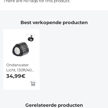
There are no faqs for this product.
Best verkopende producten
Onderwater
Licht, 130ft/40m
Waterdicht, Wit
34,99€
Rood Blauw
Licht, 1/4"-20
Interface
Gerelateerde producten